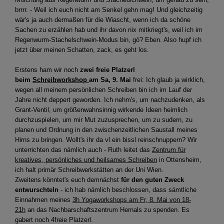
brrrr. - Weil ich euch nicht am Senkel gehn mag! Und gleichzeitig
wär's ja auch dermaßen für die Wiascht, wenn ich da schöne
Sachen zu erzählen hab und ihr davon nix mitkriegt's, weil ich im
Regenwurm-Stachelschwein-Modus bin, gö? Eben. Also hupf ich
jetzt über meinen Schatten, zack, es geht los.
Erstens ham wir noch
zwei freie Platzerl
beim
Schreibworkshop
am Sa, 9. Mai
frei: Ich glaub ja wirklich,
wegen all meinem persönlichen Schreiben bin ich im Lauf der
Jahre nicht deppert geworden. Ich nehm's, um nachzudenken, als
Grant-Ventil, um größenwahnsinnig wirkende Ideen heimlich
durchzuspielen, um mir Mut zuzusprechen, um zu sudern, zu
planen und Ordnung in den zwischenzeitlichen Saustall meines
Hirns zu bringen. Wollt's ihr da vl ein bissl reinschnuppern? Wir
unterrichten das nämlich auch - Ruth leitet das
Zentrum für
kreatives, persönliches und heilsames Schreiben
in Ottensheim,
ich halt primär Schreibwerkstätten an der Uni Wien.
Zweitens könntet's euch demnächst
für den guten Zweck
entwurschteln
- ich hab nämlich beschlossen, dass sämtliche
Einnahmen meines
3h Yogaworkshops am Fr, 8. Mai von 18-
21h
an das Nachbarschaftszentrum Hernals zu spenden. Es
gabert noch 4freie Platzerl.