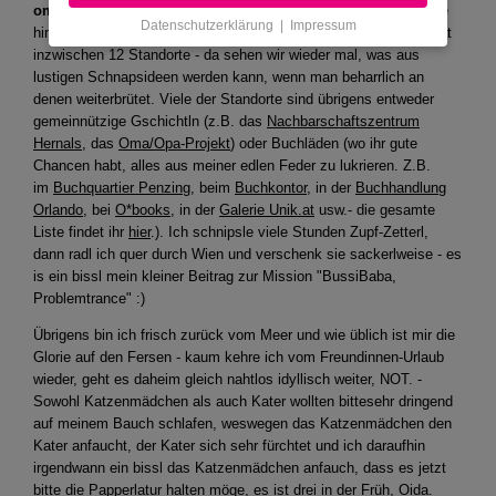
ominösen
Zupforakel
zusammen, weil ich darin die Philosophie
Datenschutzerklärung
|
Impressum
hinter all der
Zetterl-Poesie
ausformuliert hab. Das Zupforakel hat
inzwischen 12 Standorte - da sehen wir wieder mal, was aus
lustigen Schnapsideen werden kann, wenn man beharrlich an
denen weiterbrütet. Viele der Standorte sind übrigens entweder
gemeinnützige Gschichtln (z.B. das
Nachbarschaftszentrum
Hernals
, das
Oma/Opa-Projekt
) oder Buchläden (wo ihr gute
Chancen habt, alles aus meiner edlen Feder zu lukrieren. Z.B.
im
Buchquartier Penzing
, beim
Buchkontor
, in der
Buchhandlung
Orlando
, bei
O*books
, in der
Galerie Unik.at
usw.- die gesamte
Liste findet ihr
hier
.). Ich schnipsle viele Stunden Zupf-Zetterl,
dann radl ich quer durch Wien und verschenk sie sackerlweise - es
is ein bissl mein kleiner Beitrag zur Mission "BussiBaba,
Problemtrance" :)
Übrigens bin ich frisch zurück vom Meer und wie üblich ist mir die
Glorie auf den Fersen - kaum kehre ich vom Freundinnen-Urlaub
wieder, geht es daheim gleich nahtlos idyllisch weiter, NOT. -
Sowohl Katzenmädchen als auch Kater wollten bittesehr dringend
auf meinem Bauch schlafen, weswegen das Katzenmädchen den
Kater anfaucht, der Kater sich sehr fürchtet und ich daraufhin
irgendwann ein bissl das Katzenmädchen anfauch, dass es jetzt
bitte die Papperlatur halten möge, es ist drei in der Früh, Oida.