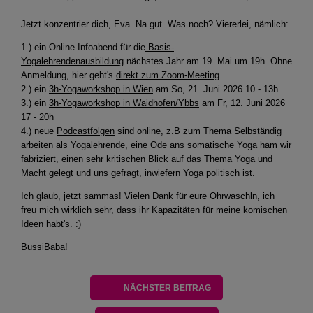
Jetzt konzentrier dich, Eva. Na gut. Was noch? Viererlei, nämlich:
1.) ein Online-Infoabend für die
Basis-
Yogalehrendenausbildung
nächstes Jahr am 19. Mai um 19h. Ohne
Anmeldung, hier geht's
direkt zum Zoom-Meeting
.
2.) ein
3h-Yogaworkshop in Wien
am So, 21. Juni 2026 10 - 13h
3.) ein
3h-Yogaworkshop in Waidhofen/Ybbs
am Fr, 12. Juni 2026
17 - 20h
4.) neue
Podcastfolgen
sind online, z.B zum Thema Selbständig
arbeiten als Yogalehrende, eine Ode ans somatische Yoga ham wir
fabriziert, einen sehr kritischen Blick auf das Thema Yoga und
Macht gelegt und uns gefragt, inwiefern Yoga politisch ist.
Ich glaub, jetzt sammas! Vielen Dank für eure Ohrwaschln, ich
freu mich wirklich sehr, dass ihr Kapazitäten für meine komischen
Ideen habt's. :)
BussiBaba!
NÄCHSTER BEITRAG