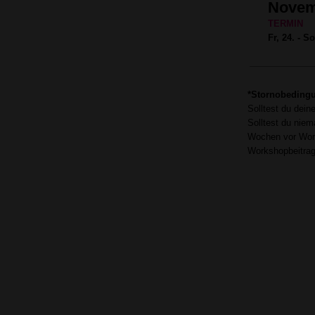
Novem
TERMIN
Fr, 24. - S
*Stornobeding
Solltest du dein
Solltest du niem
Wochen vor Work
Workshopbeitrag 