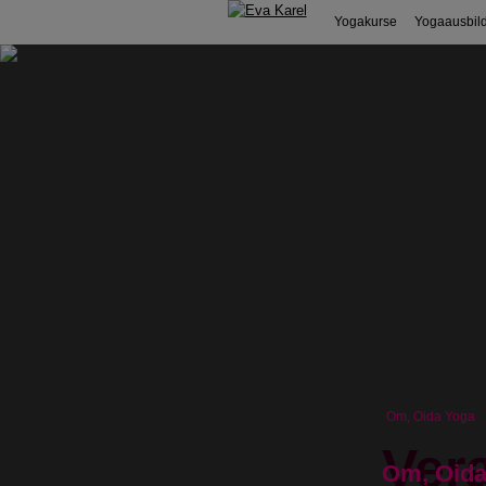
Yogakurse
Yogaausbil
Om, Oida Yoga
Ver
Om, Oida