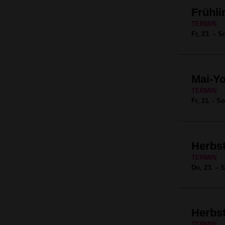
Frühl
TERMIN
Fr, 23. – S
Mai-Y
TERMIN
Fr, 21. - S
Herbst
TERMIN
Do, 23. – S
Herbs
TERMIN