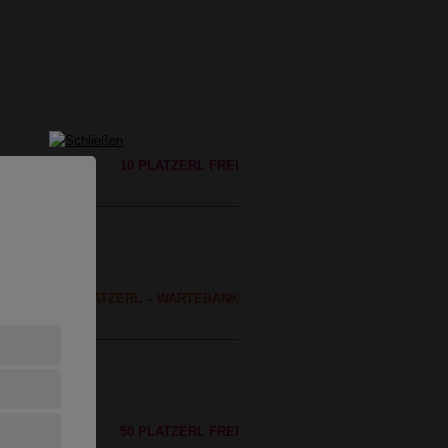
10 PLATZERL FREI
EIN FREIES PLATZERL – WARTEBANK
bs
50 PLATZERL FREI