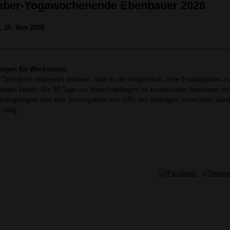
ber-Yogawochenende Ebenbauer 2028
o, 26. Nov 2028
ungen für Workshops:
e Teilnahme stornieren müssen, hast du die Möglichkeit, eine Ersatzperson z
anden finden: Bis 30 Tage vor Workshopbeginn ist kostenloses Stornieren mög
shopbeginn wird eine Stornogebühr von 50% des Beitrages verrechnet, dana
fällig.