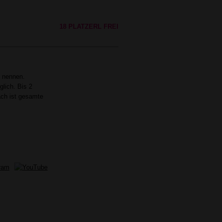
18 PLATZERL FREI
u nennen.
lich. Bis 2
ch ist gesamte