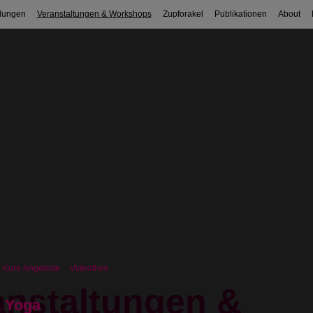
dungen
Veranstaltungen & Workshops
Zupforakel
Publikationen
About
Kurs-Angebote
Videothek
anstaltungen &
 Yoga