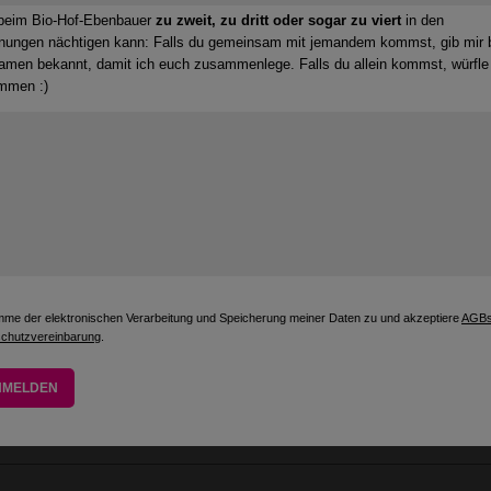
beim Bio-Hof-Ebenbauer
zu zweit, zu dritt oder sogar zu viert
in den
nungen nächtigen kann: Falls du gemeinsam mit jemandem kommst, gib mir b
amen bekannt, damit ich euch zusammenlege. Falls du allein kommst, würfle
wird gut, Oida! Lesung & Vortrag 19h
mmen :)
t 2026 19h
-Yogaretreat Ebenbauer Okt 2026
o, 18. Okt 2026
K
imme der elektronischen Verarbeitung und Speicherung meiner Daten zu und akzeptiere
AGB
chutzvereinbarung
.
rschtel-Workshop Gea Akademie Februar 2
o, 14. Feb 2027