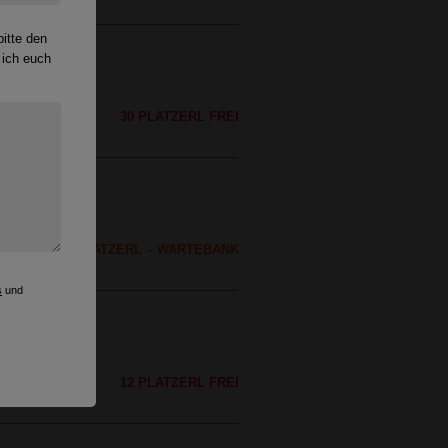
itte den
 ich euch
30 PLATZERL FREI
EIN FREIES PLATZERL – WARTEBANK
s
und
7
12 PLATZERL FREI