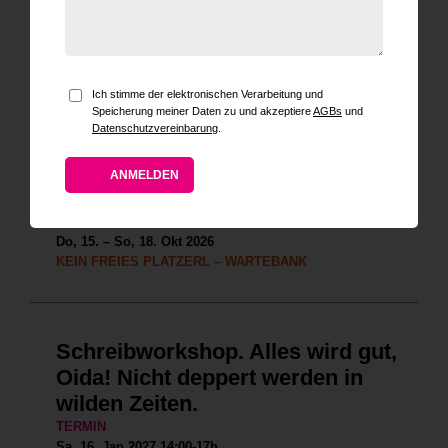
Vortrag 19h
TERMIN
Mi, 07. Okt 2026 19h
30 PLATZERL FREI
Ich stimme der elektronischen Verarbeitung und
Speicherung meiner Daten zu und akzeptiere
AGBs
und
Datenschutzvereinbarung
.
Herbst-Yogaretreat Ebenbauer Okt
2026
TERMIN
Do, 15. – So, 18. Okt 2026
KEIN FREIES PLATZERL – WARTEBANK
Schreibworkshop. Alles wird gut,
Oida! Nicht deppert werden in
wilden Zeiten.
TERMIN
Sa, 16. Jan 2027 14:00-17h