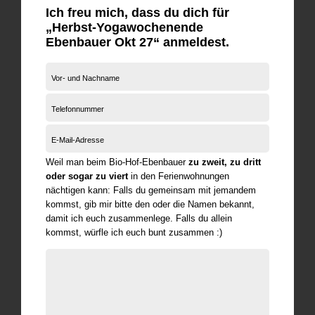
Ich freu mich, dass du dich für
„Herbst-Yogawochenende
Ebenbauer Okt 27“ anmeldest.
Herbst-Yogawochenende
Ebenbauer Sept 2026
TERMIN
Fr, 25. - So, 27. Sept 2026
KEIN FREIES PLATZERL – WARTEBANK
Weil man beim Bio-Hof-Ebenbauer
zu zweit, zu dritt
oder sogar zu viert
in den Ferienwohnungen
G'sund und g'schmeidig-Festival in
nächtigen kann: Falls du gemeinsam mit jemandem
Waidhofen/Ybbs
kommst, gib mir bitte den oder die Namen bekannt,
damit ich euch zusammenlege. Falls du allein
TERMIN
kommst, würfle ich euch bunt zusammen :)
So, 04. Okt 2026
50 PLATZERL FREI
Alles wird gut, Oida! Lesung &