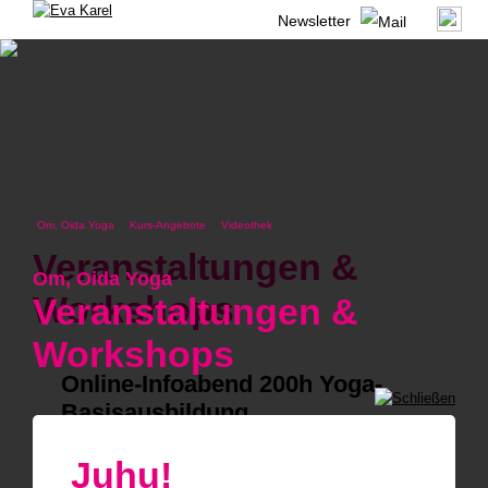
Newsletter
Om, Oida Yoga
Kurs-Angebote
Videothek
Veranstaltungen &
Om, Oida Yoga
Workshops
Veranstaltungen &
Workshops
Online-Infoabend 200h Yoga-
Basisausbildung
TERMIN
Di, 15. Sept 2026 19h
Juhu!
10 PLATZERL FREI